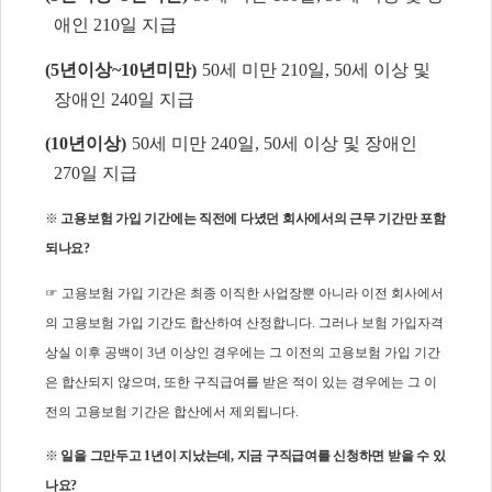
애인
210
일 지급
(5
년이상
~10
년미만
)
50
세 미만
210
일
, 50
세 이상 및
장애인
240
일 지급
(10
년이상
)
50
세 미만
240
일
, 50
세 이상 및 장애인
270
일 지급
※
고용보험 가입 기간에는 직전에 다녔던 회사에서의 근무 기간만 포함
되나요
?
☞
고용보험 가입 기간은 최종 이직한 사업장뿐 아니라 이전 회사에서
의 고용보험 가입 기간도 합산하여 산정합니다
.
그러나 보험 가입자격
상실 이후 공백이
3
년 이상인 경우에는 그 이전의 고용보험 가입 기간
은 합산되지 않으며
,
또한 구직급여를 받은 적이 있는 경우에는 그 이
전의 고용보험 기간은 합산에서 제외됩니다
.
※
일을 그만두고
1
년이 지났는데
,
지금 구직급여를 신청하면 받을 수 있
나요
?