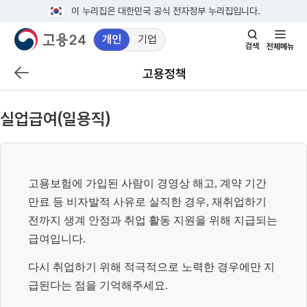
이 누리집은 대한민국 공식 전자정부 누리집입니다.
개인
기업
검
전
색
체
고용정책
이
창
메
전
열
뉴
페
기
실업급여(일용직)
이
지
로
이
고용보험에 가입된 사람이 경영상 해고
,
계약 기간
동
만료 등 비자발적 사유로 실직한 경우
,
재취업하기
전까지 생계 안정과 취업 활동 지원을 위해 지급되는
급여입니다
.
다시 취업하기 위해 적극적으로 노력한 경우에만 지
급된다는 점을 기억해주세요
.