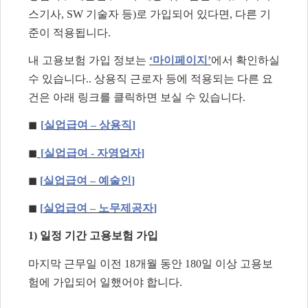
스기사
, SW
기술자 등
)
로 가입되어 있다면
,
다른 기
준이 적용됩니다
.
내 고용보험 가입 정보는
‘
마이페이지
’
에서 확인하실
수 있습니다
..
상용직 근로자 등에 적용되는 다른 요
건은 아래 링크를 클릭하면 보실 수 있습니다
.
◼
[
실업급여
–
상용직
]
◼
[
실업급여
-
자영업자
]
◼
[
실업급여
–
예술인
]
◼
[
실업급여
–
노무제공자
]
1)
일정 기간 고용보험 가입
마지막 근무일 이전
18
개월 동안
180
일 이상 고용보
험에 가입되어 일했어야 합니다
.