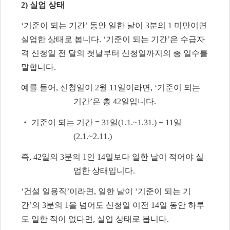
2)
실업 상태
‘
기준이 되는 기간
’
동안 일한 날이
3
분의
1
미만이면
실업한 상태로 봅니다
. ‘
기준이 되는 기간
’
은 수급자
격 신청일 전 달의 첫날부터 신청일까지의 총 일수를
말합니다
.
예를 들어
,
신청일이
2
월
11
일이라면
, ‘
기준이 되는
기간
’
은 총
42
일입니다
.
‧
기준이 되는 기간
= 31
일
(1.1.~1.31.) + 11
일
(2.1.~2.11.)
즉
, 42
일의
3
분의
1
인
14
일보다 일한 날이 적어야 실
업한 상태입니다
.
‘
건설 일용직
’
이라면
,
일한 날이
‘
기준이 되는 기
간
’
의
3
분의
1
을 넘어도 신청일 이전
14
일 동안 하루
도 일한 적이 없다면
,
실업 상태로 봅니다
.