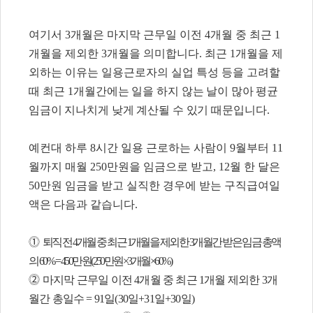
여기서
3
개월은 마지막 근무일 이전
4
개월 중 최근
1
개월을 제외한
3
개월을 의미합니다
.
최근
1
개월을 제
외하는 이유는 일용근로자의 실업 특성 등을 고려할
때 최근
1
개월
간에는 일을 하지 않는 날이 많아 평균
임금이 지나치게 낮게 계산될 수 있기 때문입니다
.
예컨대 하루
8
시간 일용 근로하는 사람이
9
월부터
11
월까지 매월
250
만원을 임금으로 받고
, 12
월 한 달은
50
만원 임금을 받고 실직한 경우에 받는 구직급여일
액은 다음과 같습니다
.
⓵
퇴직 전
4
개월 중 최근
1
개월을 제외한
3
개월간 받은 임금 총액
의
60% = 450
만원
(250
만원
×3
개월
×60%)
⓶
마지막 근무일 이전
4
개월 중 최근
1
개월 제외한
3
개
월간 총일수
= 91
일
(30
일
+31
일
+30
일
)