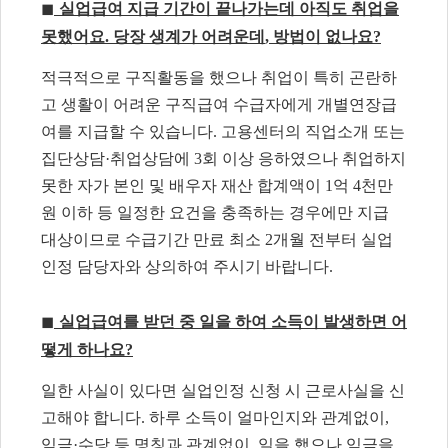
◼
실업급여 지급 기간이 끝나가는데 아직도 취업을
못했어요
.
당장 생계가 어려운데
,
방법이 없나요
?
적극적으로 구직활동을 했으나 취업이 특히 곤란하
고 생활이 어려운 구직급여 수급자에게 개별연장급
여를 지급할 수 있습니다
.
고용센터의 직업소개 또는
집단상담
·
취업상담에
3
회 이상 응하였으나 취업하지
못한 자가 본인 및 배우자 재산 합계액이
1
억
4
천만
원 이하 등 일정한 요건을 충족하는 경우에만 지급
대상이므로 수급기간 만료 최소
2
개월 전부터 실업
인정 담당자와 상의하여 주시기 바랍니다
.
◼
실업급여를 받던 중 일을 하여 소득이 발생하면 어
떻게 하나요
?
일한 사실이 있다면 실업인정 신청 시 근로사실을 신
고해야 합니다
.
하루 소득이 얼마인지와 관계없이
,
임금
·
수당 등 명칭과 관계없이
,
일을 했으나 임금을