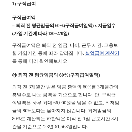
1)
구직급여
구직급여액
=
퇴직 전 평균임금의
60%(
구직급여일액
) x
지급일수
(
가입 기간에 따라
120~270
일
)
구직급여액은 퇴직 전 임금
,
나이
,
근무 시간
,
고용보
험 가입기간 등에 따라 달라집니다
.
실업급여 계산기
를 통해 미리 확인해보세요
.
㉮
퇴직 전 평균임금의
60%(
구직급여일액
)
퇴직 전
3
개월간 받은 임금 총액의
60%
를
3
개월간의
총일수로 나눈 금액을 기준으로 합니다
.
단
,
구직급
여일액은 하루 최대
66,000
원을 넘을 수 없고
,
최저임
금의
80%
보다는 낮아지지 않습니다
.
최저임금의
80%
로 계산되는 하한액은 이직 전
1
일 근로시간
8
시
간을 기준으로
‘23
년
61,568
원입니다
.