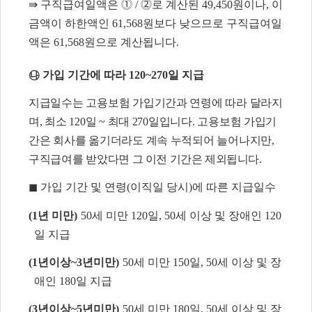
⇛
구직급여일액은
⓵
/
⓶
로 계산된
49,450
원이나
,
이
금액이 하한액인
61,568
원보다 낮으므로 구직급여일
액은
61,568
원으로 계산됩니다
.
㉯
가입 기간에 따라
120~270
일 지급
지급일수는 고용보험 가입기간과 연령에 따라 달라지
며
,
최소
120
일
~
최대
270
일입니다
.
고용보험 가입기
간은 회사를 옮기더라도 계속 누적되어 늘어나지만
,
구직급여를 받았
다면 그 이전 기간은 제외됩니다
.
◼
가입 기간 및 연령
(
이직일 당시
)
에 따른 지급일수
(1
년 미만
)
50
세 미만
120
일
, 50
세 이상 및 장애인
120
일 지급
(1
년이상
~3
년미만
)
50
세 미만
150
일
, 50
세 이상 및 장
애인
180
일 지급
(3
년이상
~5
년미만
)
50
세 미만
180
일
, 50
세 이상 및 장