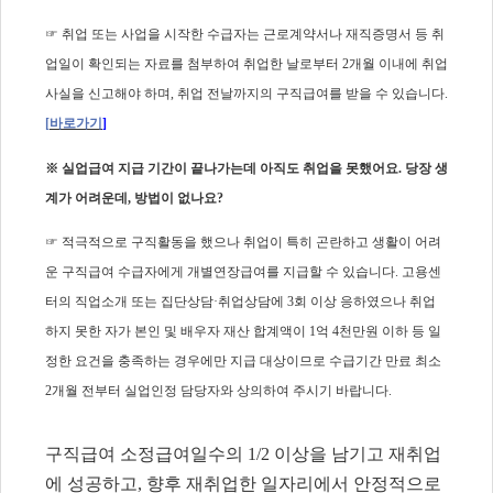
☞
취업 또는 사업을 시작한 수급자는 근로계약서나 재직증명서 등 취
업일이 확인되는 자료를 첨부하여 취업한 날로부터
2
개월 이내에 취업
사실을 신고해야 하며
,
취업 전날까지의 구직급여를 받을 수 있습니다
.
[
바로가기
]
※
실업급여 지급 기간이 끝나가는데 아직도 취업을 못했어요
.
당장 생
계가 어려운데
,
방법이 없나요
?
☞
적극적으로 구직활동을 했으나 취업이 특히 곤란하고 생활이 어려
운 구직급여 수급자에게 개별연장급여를 지급할 수 있습니다
.
고용센
터의 직업소개 또는 집단상담
·
취업상담에
3
회 이상 응하였으나 취업
하지 못한 자가 본인 및 배우자 재산 합계액이
1
억
4
천만원 이하 등 일
정한 요건을 충족하는 경우에만 지급 대상이므로 수급기간 만료 최소
2
개월 전부터 실업인정 담당자와 상의하여 주시기 바랍니다
.
구직급여 소정급여일수의
1/2
이상을 남기고 재취업
에 성공하고
,
향후 재취업한 일자리에서 안정적으로