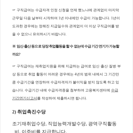
☞
구직급여는 수급자격 인정 신청을 언제 했느냐에 관계없이 마지막
근무일 다음 날부터 시작하여
1
년 이내에만 수급이 가능합니다
. 1
년이
도과한 경우에는 정해진 지급일수와 관계없이 더 이상 구직급여를 받
을 수 없으니 유의하시기 바랍니다
.
※
임신
·
출산 등으로 당장 취업활동을 할 수 없는데 수급 기간 연기가 가능할
까요
?
☞
구직급여는 재취업지원을 위해 지급하는 급여로 임신
·
출산
·
질병
·
부
상 등으로 취업 활동이 어려운 경우에는
4
년의 범위 내에서 그 기간만
큼 수급기간을 연장하여 수급자격자가 불이익을 받지 않도록 하고 있
습니다
.
수급기간 내에 수급자격증을 첨부하여 고용복지센터에
수급
기간연기신고서
를 작성하여 제출하시면 됩니다
.
2)
취업촉진수당
조기재취업수당
,
직업능력개발수당
,
광역구직활동
비
,
이주비를 지급합니다
.