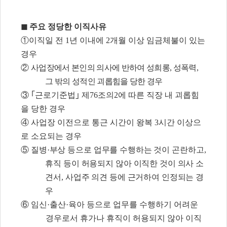
◼
주요 정당한 이직사유
①
이직일 전
1
년 이내에
2
개월 이상 임금체불이 있는
경우
②
사업장에서 본인의 의사에 반하여 성희롱
,
성폭력
,
그 밖의 성적인 괴롭힘을 당한 경우
③ ｢
근로기준법
｣
제
76
조의
2
에 따른 직장 내 괴롭힘
을 당한 경우
④
사업장 이전으로 통근 시간이 왕복
3
시간 이상으
로 소요되는 경우
⑤
질병
·
부상 등으로 업무를 수행하는 것이 곤란하고
,
휴직 등이 허용되지 않아 이직한 것이 의사 소
견서
,
사업주 의견 등에 근거하여 인정되는 경
우
⑥
임신
·
출산
·
육아 등으로 업무를 수행하기 어려운
경우로서 휴가나 휴직이 허용되지 않아 이직