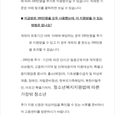
에 따라
200
만원을 추가로 지원받으실 수 있습니다
.
자세한 기
준은 아래 링크를 클릭하면 보실 수 있습니다
.
◼
지급받은
300
만원을 모두 사용했는데
,
더 지원받을 수 있는
방법은 없나요
?
계좌의 유효기간 내에
아래에 해당하는 경우
200
만원을 추가
로 지원받을 수 있고 이 경우 계좌의 총 한도는 500만원
을 초과할 수 없습니다.
- 200만원 추가 :
기간제
·
파견
·
단시간
·
일용근로자로 재직중인
피보험자
,
고용위기지역 및 선제대응지역 지원대상자, 특별고
용지원업종 종사자,
출소(예정)자
,
기초생활수급자 및 차상위
계층
,
장애인
,
자립준비청년
,
한부모가족해당자
,
북한이탈주
청소년복지지원법에 따른
민
,
아프간 특별기여자,
가정밖 청소년
추가 지원 신청은 대상자임을 확인할 수 있는 서류를 준비하시
어 고용센터를 방문하시기 바랍니다
.