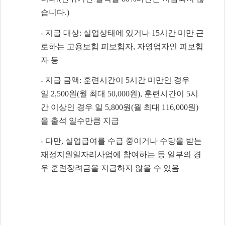
습니다
.)
-
지급 대상
:
실업상태에 있거나
15
시간 미만 근
로하는 고용보험 피보험자
,
자영업자인 피보험
자 등
-
지급 금액
:
훈련시간이
5
시간 미만인 경우
일
2,500
원
(
월 최대
50,000
원
),
훈련시간이
5
시
간 이상인 경우 일
5,800
원
(
월 최대
116,000
원
)
을 출석 일수만큼 지급
-
다만
,
실업급여를 수급 중이거나 수당을 받는
재정지원일자리사업에 참여하는 등 일부의 경
우 훈련장려금을 지급하지 않을 수 있음