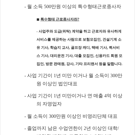
-
월 소득
500
만원 이상의 특수형태근로종사자
◼
특수형태 근로종사자란
?
-
사업주와 도급
(
위탁
)
계약을 하고 근로자와 유사하게
서비스를 제공하는 사람으로 보험모집인
,
건설기계 소
유 기사
,
학습지 교사
,
골프장 캐디
,
택배 기사
,
퀵서비
스 기사
,
대리운전 기사
,
대출 모집인
,
신용카드 회원 모
집인
,
방문 판매원
,
강사
,
기타 프리랜서 등을 말합니다
.
-
사업 기간이
1
년 미만 이거나 월 소득이
300
만
원 이상인 법인대표
-
사업 기간이
1
년 미만이거나 연 매출
4
억 이상
의 자영업자
-
월 소득이
300
만원 이상인 비영리단체 대표
-
졸업까지 남은 수업연한이
2
년 이상인 대학
/