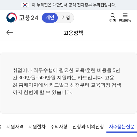
이 누리집은 대한민국 공식 전자정부 누리집입니다.
개인
기업
검
전
색
체
고용정책
이
창
메
전
열
뉴
페
기
이
지
취업이나 직무수행에 필요한 교육
/
훈련 비용을
5
년
로
간
300
만원
~500
만원 지원하는 카드입니다
.
고용
이
24
홈페이지에서 카드발급 신청부터 교육과정 검색
동
까지 한번에 할 수 있습니다.
용
지원자격
지원절차
주의사항
신청과 이의신청
자주묻는질문