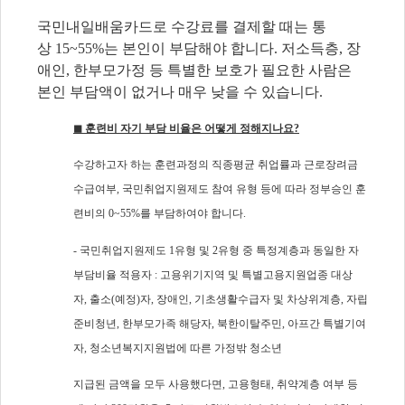
국민내일배움카드로 수강료를 결제할 때는 통
상
15~55%
는 본인이 부담해야 합니다
.
저소득층
,
장
애인
,
한부모가정 등 특별한 보호가 필요한 사람은
본인 부담액이 없거나 매우 낮을 수 있습니다
.
◼
훈련비 자기 부담 비율은 어떻게 정해지나요
?
수강하고자 하는 훈련과정의 직종평균 취업률과 근로장려금
수급여부
,
국민취업지원제도 참여 유형 등에 따라 정부승인 훈
련비의
0~55%
를 부담하여야 합니다
.
-
국민취업지원제도
1
유형 및
2
유형 중 특정계층과 동일한 자
부담비율 적용자
:
고용위기지역 및 특별고용지원업종 대상
자
,
출소(예정)자
,
장애인
,
기초생활수급자 및 차상위계층
,
자립
준비청년
,
한부모가족 해당자
,
북한이탈주민
,
아프간 특별기여
자, 청소년복지지원법에 따른 가정밖 청소년
지급된 금액을 모두 사용했다면
,
고용형태
,
취약계층 여부 등