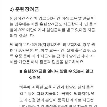
2)
훈련장려금
안정적인 직장이 없고
140
시간 이상 교육
/
훈련을 받
는 경우에는 매월 훈련장려금도 지급합니다
.
단 출석
률이
80%
미만이거나 실업급여를 받고 있다면 지급
되지 않습니다
.
월 최대
11
만
6
천원
(
자영업자인 피보험자의 경우 월
최대
36
만원
)
이며
,
하루 교육시간
,
실제 출석일수
,
소
득 수준 등에 따라 지급되는 금액이 달라집니다
.
자
세한 기준은 아래 질문과 답변을 참고하세요
.
◼
훈련장려금을 얼마나 받을 수 있는지 알고
싶어요
하루에 계획된 교육 시간과 한달간 실제 출석
일수 등에 따라 지급되는 금액이 달라지며
,
별
도의 신청 없이 본인이 등록한 계좌로 지급됩
니다
.(
단위기간 출석률
80%
미만은 지급되지 않