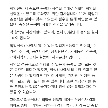
직업선택 시 중요한 능력과 적성을 토대로 적합한 직업을
선택할 수 있도록 도와주기 위한 검사입니다
. 11
개 직업기
초능력을 얼마나 갖추고 있는지 점수를 통해 확인할 수 있
으며
,
측정된 능력에 적합한 직업을 알려줍니다
.
각 항목별 시간제한이 있으며
,
전체
80
분안에 검사를 실시
해야 합니다
.
직업적성검사에서 알 수 있는 직업기초능력은 언어력
,
수
리력
,
추리력
,
공간지각력
,
상황판단력
,
기계능력
,
집중력
,
색채지각력
,
문제해결능력
,
사고유창력입니다
.
직업을 성공적으로 수행할 수 있는지 능력을 알아보는 것
은 중요한 의미가 있지만
,
적성검사에서 비슷한 결과를 얻
은 사람이라 할지라도 개인의 세계관
,
가치관
,
인생관 등
이 다르고
,
흥미도 다를 수 있습니다
.
또한 적성검사를 통
해 추천되는 직업은 좋아하거나 관심 있는 직업과 차이가
있을 수 있습니다
.
그러므로 최종적으로 직업을 선택할 때에는 적성검사 결과
외에도 흥미나 가치관
,
직업
(
무
)
경험
,
특기
,
자격 등을 종합