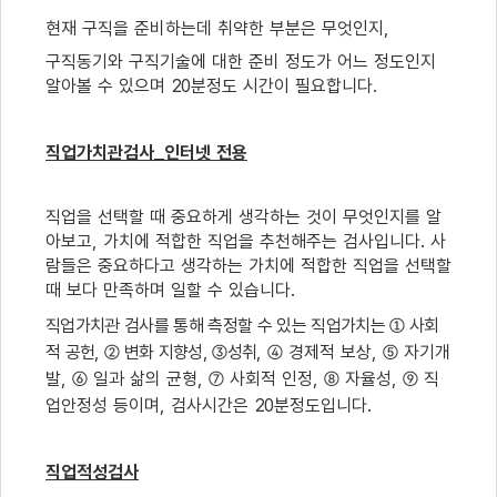
현재 구직을 준비하는데 취약한 부분은 무엇인지
,
구직동기와 구직기술에 대한 준비 정도가 어느 정도인지
알아볼 수 있으며
20
분정도 시간이 필요합니다
.
직업가치관검사
_
인터넷 전용
직업을 선택할 때 중요하게 생각하는 것이 무엇인지를 알
아보고
,
가치에 적합한 직업을 추천해주는 검사입니다
.
사
람들은 중요하다고 생각하는 가치에 적합한 직업을 선택할
때 보다 만족하며 일할 수 있습니다
.
직업가치관 검사를 통해 측정할 수 있는 직업가치는
①
사회
적 공헌
,
②
변화 지향성
,
③
성취
,
④
경제적 보상
,
⑤
자기개
발
,
⑥
일과 삶의 균형
,
⑦
사회적 인정
,
⑧
자율성
,
⑨
직
업안정성 등이며
,
검사시간은
20
분정도입니다
.
직업적성검사