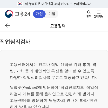
이 누리집은 대한민국 공식 전자정부 누리집입니다.
개인
기업
검
전
색
체
고용정책
이
창
메
전
열
뉴
페
기
직업심리검사
이
지
로
이
고용센터에서는 진로나 직업
선택을 위해 흥미
,
역
동
량
,
가치 등의 개인적인 특징을 알아볼 수 있도록
다양한 직업
심리
검사를 무료로 제공하고 있습니다
.
워크넷
(Work-net)
에 방문하여
‘
직업진로지도
-
직업심
리검사 메뉴를 통해 온라인으로
간편하게 받거나
고용센터를 방문하여 담당자의 안내에 따라
편안
하게 받을 수 있습니다
.