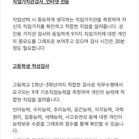
직업가치관검사
_
인터넷 전용
직업선택 시 중요하게 생각하는 직업가치관을 측정하여 자
신의 직업가치를 확인하고 적합한 직업을 알려줍니다
.
성
인용 가치관 검사와 동일하게
9
가지 직업가치에 대한 개인
의 중요도를 그래프로 보여주고 있으며 검사 시간은
20
분
정도 필요합니다
고등학생 적성검사
고등학교
1
학년
~3
학년까지 적합한 검사로 직무수행에서
요구되는
9
개 기초직업능력을 측정하여 개인의 능력에 적
합한 직업을 알려줍니다
.
언어능력
,
수리능력
,
추리능력
,
공간능력
,
지각능력
,
과학
원리
,
집중능력
,
색채능력
,
사고유연성 등에 대한 개인이
능력보유 수준을 그래프와 점수를 통해 확인할 수 있습니
다
.