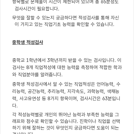
항목별로 문제풀이 시간이 제한되어 있으며 총
65
분정도
검사시간이 필요합니다
.
무엇을 잘할 수 있는지 궁금하다면 적성검사를 통해 자신
이 가지고 있는 직업기초 능력을 확인할 수 있습니다
.
중학생 적성검사
중학교
1
학년에서
3
학년까지 받을 수 있는 검사입니다
.
이
검사는
8
개 직업적성에 대한 능력을 측정하여 적합한 학과
와 직업분야를 알려줍니다
.
중학생 적성검사에서 알 수 있는 직업적성은 언어능력
,
수
리능력
,
공간능력
,
추리능력
,
지각속도
,
과학능력
,
색채능
력
,
사고유연성 등
8
가지 항목이며
,
검사시간은
63
분입니
다
.
각 적성능력별로 개인의 뛰어난 능력과 부족한 능력을 그
래프와 점수로 확인할 수 있습니다
.
진학이나 직업을 선택
하기 위해 잘하는 것이 무엇인지 궁금하다면 도움이 되는